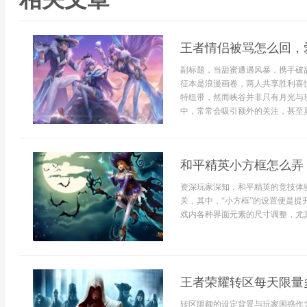
王者情侣被骂怎么回，
副标题，当甜蜜遭遇风暴，携手破
征本是浪漫画卷，两人共享胜利喜
特纽带，然而峡谷并非只有月光与
中，常常会吸引额外的关注，甚至莫
和平精英小方框怎么弄
资深玩家深知，和平精英的竞技体
关，其中，“小方框”的设置便是提
戏内各种界面元素的尺寸调整，尤其
王者荣耀转区每天限量
转区限额的设定背景与玩家困惑作