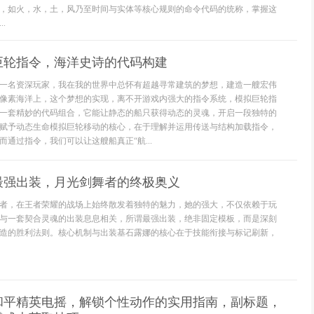
，如火，水，土，风乃至时间与实体等核心规则的命令代码的统称，掌握这
.
巨轮指令，海洋史诗的代码构建
一名资深玩家，我在我的世界中总怀有超越寻常建筑的梦想，建造一艘宏伟
像素海洋上，这个梦想的实现，离不开游戏内强大的指令系统，模拟巨轮指
一套精妙的代码组合，它能让静态的船只获得动态的灵魂，开启一段独特的
赋予动态生命模拟巨轮移动的核心，在于理解并运用传送与结构加载指令，
通过指令，我们可以让这艘船真正“航...
最强出装，月光剑舞者的终极奥义
者，在王者荣耀的战场上始终散发着独特的魅力，她的强大，不仅依赖于玩
与一套契合灵魂的出装息息相关，所谓最强出装，绝非固定模板，而是深刻
造的胜利法则。核心机制与出装基石露娜的核心在于技能衔接与标记刷新，
和平精英电摇，解锁个性动作的实用指南，副标题，