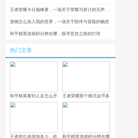
王者荣耀卡分巅峰赛，一场关于荣耀与算计的无声战争
宠物怎么加入我的世界，一场关于陪伴与冒险的畅想
和平精英游戏积分榜在哪，探寻竞技之路的灯塔
热门文章
和平精英看到人走怎么开枪，冷静瞄准与节奏掌控的艺术，副标题
王者荣耀那个模式金币多，揭秘高效积
王者排位表现加多少，机制解析与实战心得
和平精英游戏积分榜在哪，探寻竞技之