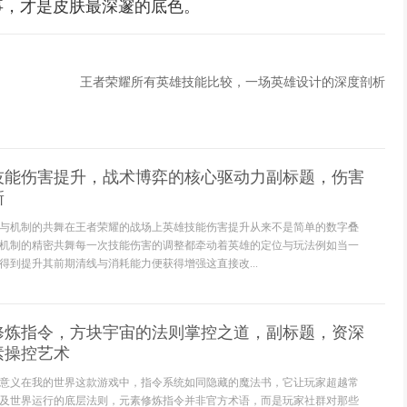
事，才是皮肤最深邃的底色。
王者荣耀所有英雄技能比较，一场英雄设计的深度剖析
技能伤害提升，战术博弈的核心驱动力副标题，伤害
新
与机制的共舞在王者荣耀的战场上英雄技能伤害提升从来不是简单的数字叠
机制的精密共舞每一次技能伤害的调整都牵动着英雄的定位与玩法例如当一
得到提升其前期清线与消耗能力便获得增强这直接改...
修炼指令，方块宇宙的法则掌控之道，副标题，资深
素操控艺术
意义在我的世界这款游戏中，指令系统如同隐藏的魔法书，它让玩家超越常
及世界运行的底层法则，元素修炼指令并非官方术语，而是玩家社群对那些