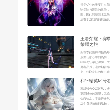
视觉优化的重要性在我
响探险与建造的体验，
围，因此调整清水效果
法在于游戏内的视频设置
王者荣耀下赛
荣耀之旅
新赛季的期待与预热每
点燃玩家心中的热情，
社区论坛早已沸腾，大
勇者品质，这种期待感
启。领取皮肤的核心途径
和平精英lol
游戏账号交易迷思，虚
更高段位的渴望，无论
心向往之，于是许多玩
这个看似便捷的途径，实