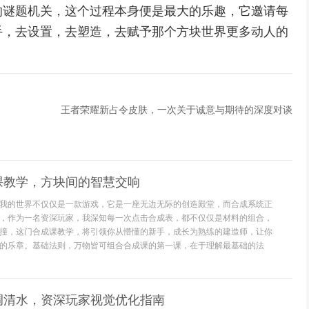
的谜题机关，这个过程本身便是最大的乐趣，它邀请每
手，去设置，去塑造，去赋予那个方块世界更多动人的
王者荣耀新占令皮肤，一次关于诚意与期待的深度对谈
课教学，方块间的智慧交响
我的世界不仅仅是一款游戏，它是一座无边无际的创造殿堂，而合成系统正
，作为一名资深玩家，我深知每一次点击合成表，都不仅仅是材料的组合，
撞，这门合成课教学，将引领你从懵懂的新手，成长为熟练的建造师，让你
的乐章。基础法则，万物皆可组合合成课的第一课，在于理解最基础的法
调清水，资深玩家视觉优化指南