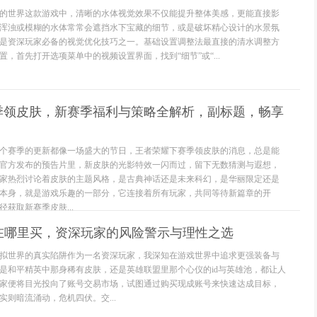
的世界这款游戏中，清晰的水体视觉效果不仅能提升整体美感，更能直接影
浑浊或模糊的水体常常会遮挡水下宝藏的细节，或是破坏精心设计的水景氛
是资深玩家必备的视觉优化技巧之一。基础设置调整法最直接的清水调整方
，首先打开选项菜单中的视频设置界面，找到“细节”或“...
季领皮肤，新赛季福利与策略全解析，副标题，畅享
个赛季的更新都像一场盛大的节日，王者荣耀下赛季领皮肤的消息，总是能
官方发布的预告片里，新皮肤的光影特效一闪而过，留下无数猜测与遐想，
家热烈讨论着皮肤的主题风格，是古典神话还是未来科幻，是华丽限定还是
本身，就是游戏乐趣的一部分，它连接着所有玩家，共同等待新篇章的开
获取新赛季皮肤...
号在哪里买，资深玩家的风险警示与理性之选
拟世界的真实陷阱作为一名资深玩家，我深知在游戏世界中追求更强装备与
是和平精英中那身稀有皮肤，还是英雄联盟里那个心仪的id与英雄池，都让人
家便将目光投向了账号交易市场，试图通过购买现成账号来快速达成目标，
则暗流涌动，危机四伏。交...