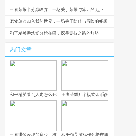
王者荣耀卡分巅峰赛，一场关于荣耀与算计的无声战争
宠物怎么加入我的世界，一场关于陪伴与冒险的畅想
和平精英游戏积分榜在哪，探寻竞技之路的灯塔
热门文章
和平精英看到人走怎么开枪，冷静瞄准与节奏掌控的艺术，副标题
王者荣耀那个模式金币多，揭秘高效积
王者排位表现加多少，机制解析与实战心得
和平精英游戏积分榜在哪，探寻竞技之