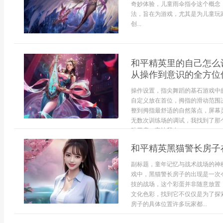
奇妙体验，儿童雨伞指令这个概念
法，旨在为游戏，尤其是为儿童玩
创...
和平精英里的自己怎么
从操作到意识的全方位
操作设置，指尖舞蹈的基石游戏中
自定义放在首位，拇指的滑动范围
整到拇指最舒适的自然落点，屏幕
无数次训练场的调试，我找到了那
助开启，它让我在...
和平精英黑猫警长房子
副标题，童年记忆与战术战场的神
戏中，黑猫警长房子的出现是一次
技的战场，这个彩蛋并非随意放置
文化色彩，找到它不仅仅是为了探
房子的具体位置许多玩家都...