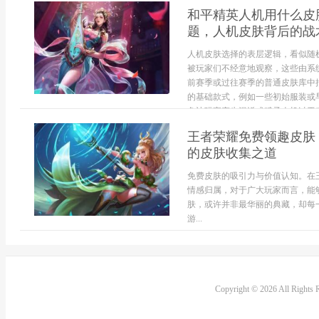
和平精英人机用什么皮
题，人机皮肤背后的战
人机皮肤选择的表层逻辑，看似随
被玩家们不经意地观察，这些由系
前赛季或过往赛季的普通皮肤库中
的基础款式，例如一些初始服装或
免让玩家产生混淆或赋予人机过于突出
王者荣耀免费领趣皮肤
的皮肤收集之道
免费皮肤的吸引力与价值认知。在
情感归属，对于广大玩家而言，能
肤，或许并非最华丽的典藏，却每
游...
Copyright © 2026 All Rights