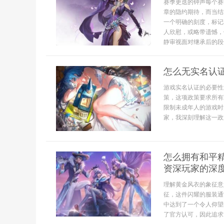
赛季更迭的钟声每个赛
章的隐约期待，而当结
一个明确的刻度，标记
人欣慰，或略带遗憾，
静审视面对继承后的段
怎么无实名认
游戏实名认证的必要性
策，这项政策要求所有
限制未成年人的游戏时
家，我深刻理解这一政
怎么拥有和平
资深玩家的深
理解黄金风衣的象征意
征，这件闪耀的服装通
中达到了一个令人仰望
了官方认可，因此追求黄