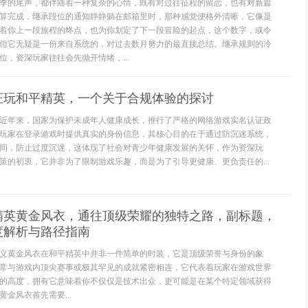
季的尾声，都伴随着一种复杂的心情，既有对过往征程的留恋，也有对新篇
算完成，继承段位的通知静静躺在邮箱里时，那种感觉便格外清晰，它像是
着你上一段旅程的终点，也为你划定了下一段冒险的起点，这个数字，或令
但它无疑是一份来自系统的，对过去数月努力的最直接总结。继承规则的冷
位，资深玩家往往会先抛开情绪，...
证玩和平精英，一个关于合规体验的探讨
近年来，国家为保护未成年人健康成长，推行了严格的网络游戏实名认证政
玩家在登录游戏时提供真实的身份信息，其核心目的在于通过防沉迷系统，
间，防止过度沉迷，这体现了社会对青少年健康发展的关怀，作为资深玩
策的初衷，它并非为了限制游戏乐趣，而是为了引导更健康、更负责任的...
精英黄金风衣，通往顶级荣耀的独特之路，副标题，
度解析与路径指南
义黄金风衣在和平精英中并非一件简单的时装，它是顶级荣誉与身份的象
常与游戏内顶尖赛事或极其罕见的成就紧密相连，它代表着玩家在游戏世界
的高度，拥有它意味着你不仅仅是技术出众，更可能是在某个特定领域获得
金风衣首先需要...