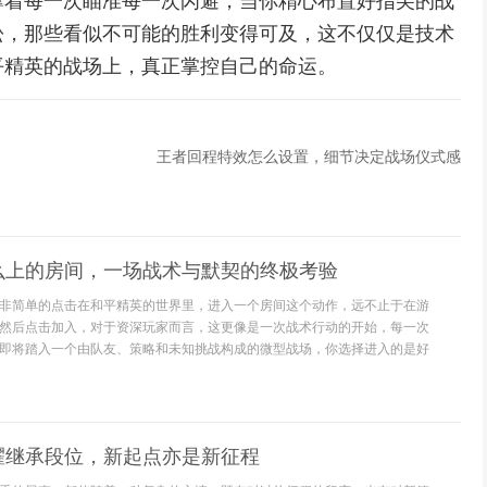
撑着每一次瞄准每一次闪避，当你精心布置好指尖的战
松，那些看似不可能的胜利变得可及，这不仅仅是技术
平精英的战场上，真正掌控自己的命运。
王者回程特效怎么设置，细节决定战场仪式感
么上的房间，一场战术与默契的终极考验
非简单的点击在和平精英的世界里，进入一个房间这个动作，远不止于在游
然后点击加入，对于资深玩家而言，这更像是一次战术行动的开始，每一次
即将踏入一个由队友、策略和未知挑战构成的微型战场，你选择进入的是好
耀继承段位，新起点亦是新征程