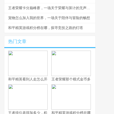
王者荣耀卡分巅峰赛，一场关于荣耀与算计的无声战争
宠物怎么加入我的世界，一场关于陪伴与冒险的畅想
和平精英游戏积分榜在哪，探寻竞技之路的灯塔
热门文章
和平精英看到人走怎么开枪，冷静瞄准与节奏掌控的艺术，副标题
王者荣耀那个模式金币多，揭秘高效积
王者排位表现加多少，机制解析与实战心得
和平精英游戏积分榜在哪，探寻竞技之