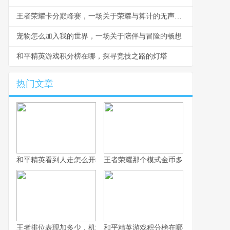
王者荣耀卡分巅峰赛，一场关于荣耀与算计的无声战争
宠物怎么加入我的世界，一场关于陪伴与冒险的畅想
和平精英游戏积分榜在哪，探寻竞技之路的灯塔
热门文章
和平精英看到人走怎么开枪，冷静瞄准与节奏掌控的艺术，副标题
王者荣耀那个模式金币多，揭秘高效积
王者排位表现加多少，机制解析与实战心得
和平精英游戏积分榜在哪，探寻竞技之