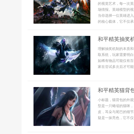
的视觉艺术，每一次英
场情报。英雄模型的视
当你选择一位英雄进入
的核心载体，它不仅承载
和平精英抽奖
理解抽奖机制的本质和
取系统，玩家需要明白
如稀有物品可能仅有百
家在尝试多次后才可能
和平精英猫背
小标题，猫背包的外观
型是一只蜷缩的猫咪，
皮，耳朵与尾巴的细节
疑是一抹亮色，它不仅