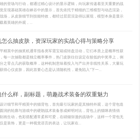
雄的登场与行动，都通过精心设计的显示逻辑，向玩家传递着至关重要的战
觉呈现基础英雄在峡谷中的显示，首先依托于精细的三维模型与动态渲染，
战场，从皮肤细节到技能特效，都经过层层渲染得以展现，模型本身是显示
着英雄的外观，...
机怎么抽皮肤，资深玩家的实战心得与策略分享
平精英中的抽奖机通常指各类军需宝箱或转盘活动，它们本质上是概率性获
，每一次抽取都是独立概率事件，热门皮肤往往设定在较低的中奖率上，例
分之零点几的获取概率，这种机制意味着投入与产出并非线性关系，大量玩
获得心仪皮肤，因此首要心态是认清随机性，避免陷入“下一...
包什么样，副标题，萌趣战术装备的双重魅力
设计细节和平精英中的猫背包，首先吸引玩家的是其独特外观，这个背包造
圆润的轮廓与游戏中的硬朗战术装备形成鲜明对比，背包上的猫咪表情俏
刻画生动，色彩搭配通常柔和可爱，在硝烟弥漫的战场中，这样一个背包无
仅是装饰，更是一种视觉语言的表达，让玩家在...