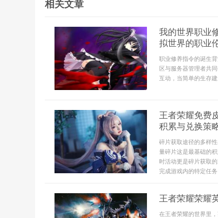
相关文章
我的世界职业
拟世界的职业
职业修养指令的诞生背
区与服务器管理者共同
互动，当简单的生存建
王者荣耀免费
积累与兑换策
碎片获取途径的多样性
量碎片这是最基础的积
时活动更是碎片获取的
完成游戏内的特定任务比
王者荣耀荣耀
在王者荣耀的世界里，