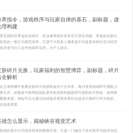
修养指令，游戏秩序与玩家自律的基石，副标题，虚
伦理构建
景在我的世界这款游戏中，职业修养指令并非官方原生功能，而是由玩家社
创造的一套行为规范体系，它源于大型多人服务器中日益复杂的社交与经济
造演变为分工合作的城市运营，当个人娱乐...
皮肤碎片兑换，玩家福利的智慧博弈，副标题，碎片
略全解析
在王者荣耀中免费皮肤碎片的获取途径十分丰富，每日登录游戏即可领取少
累方式，积极参与每周的战队赛并取得胜利能获得可观的碎片奖励，各种限
重要来源，例如节日主题活动或版本更新庆典往往提供大量碎片作为奖励，
如使用某...
英雄怎么显示，揭秘峡谷视觉艺术
英雄的显示方式绝非简单的图像呈现，它是一门融合了技术美学与战术信息