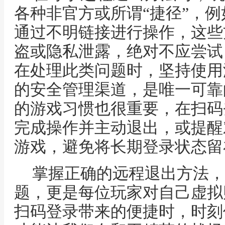
各种非官方或所谓“捷径”，
通过不明链接进行操作，这些
盗或隐私泄露，绝对不应尝试
在处理此类问题时，坚持使用
的安全管理渠道，是唯一可靠
的游戏习惯也很重要，在扫码
完成操作并主动退出，或提醒
游戏，避免将长期登录状态留
掌握正确的远程退出方法，
题，更是每位玩家对自己虚拟
扫码登录带来的便捷时，时刻