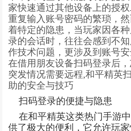
家快速通过其他设备上的授权
重复输入账号密码的繁琐，然
着特定的隐患，当玩家因各种
录的会话时，往往会感到不知
作技术问题，更涉及到账号安
在借用朋友设备扫码登录后，
突发情况需要远程,和平精英
助的安全与技巧
扫码登录的便捷与隐患
在和平精英这类热门手游中
供了极大的便利，它允许玩家