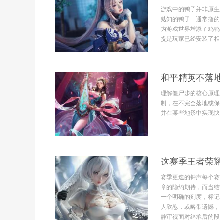
游戏中的鸭子并非原生
熟知的鸭子，通常指的
为游戏世界增添了鸡鸭
提是玩家已经安装了相
和平精英不落
理解僵尸步的核心原理
制，在不完全落地或保
并在某些地形中实现快速
这赛季王者荣
赛季更迭的钟声每个赛
章的隐约期待，而当结
一个明确的刻度，标记
人欣慰，或略带遗憾，
静审视面对继承后的段