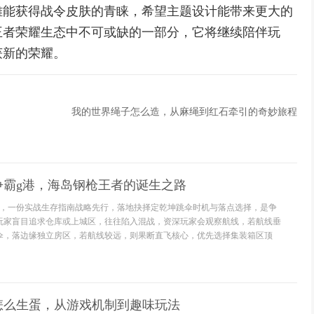
雄能获得战令皮肤的青睐，希望主题设计能带来更大的
王者荣耀生态中不可或缺的一部分，它将继续陪伴玩
获新的荣耀。
我的世界绳子怎么造，从麻绳到红石牵引的奇妙旅程
争霸g港，海岛钢枪王者的诞生之路
，一份实战生存指南战略先行，落地抉择定乾坤跳伞时机与落点选择，是争
玩家盲目追求仓库或上城区，往往陷入混战，资深玩家会观察航线，若航线垂
伞，落边缘独立房区，若航线较远，则果断直飞核心，优先选择集装箱区顶
怎么生蛋，从游戏机制到趣味玩法