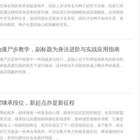
生物在我的世界原版游戏中，实际上并没有名为鸭子的官方生物，玩家们所
是通过模组添加进来的新生物，例如流行的动物模组或农场模组，这些模组
牛羊等多种生灵，使得田园生活更加丰富多彩，因此讨论鸭子如何生蛋，前
应的模组。鸭子生蛋的核心机制解析安装...
地僵尸步教学，副标题为身法进阶与实战应用指南
僵尸步是和平精英中一种高级身法技巧，其核心在于利用游戏角色的移动机
持低高度位移的状态下进行移动，这种移动方式能有效减少脚步声的暴露，
且隐蔽的转移...
耀继承段位，新起点亦是新征程
季的尾声，都伴随着一种复杂的心情，既有对过往征程的留恋，也有对新篇
算完成，继承段位的通知静静躺在邮箱里时，那种感觉便格外清晰，它像是
着你上一段旅程的终点，也为你划定了下一段冒险的起点，这个数字，或令
但它无疑是一份来自系统的，对过去数月努力的最直接总结。继承规则的冷
位，资深玩家往往会先抛开情绪，...