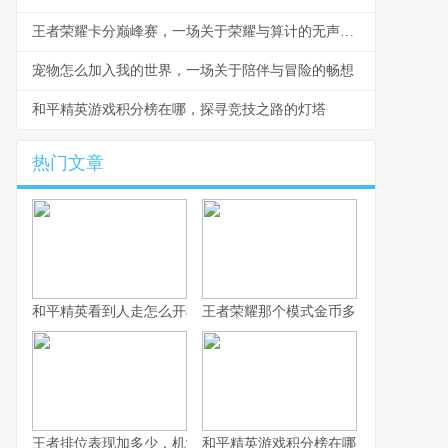
王者荣耀卡分巅峰赛，一场关于荣耀与算计的无声战争
宠物怎么加入我的世界，一场关于陪伴与冒险的畅想
和平精英游戏积分榜在哪，探寻竞技之路的灯塔
热门文章
和平精英看到人走怎么开枪，冷静瞄准与节奏掌控的艺术，副标题
王者荣耀那个模式金币多，揭秘高效积
王者排位表现加多少，机制解析与实战心得
和平精英游戏积分榜在哪，探寻竞技之