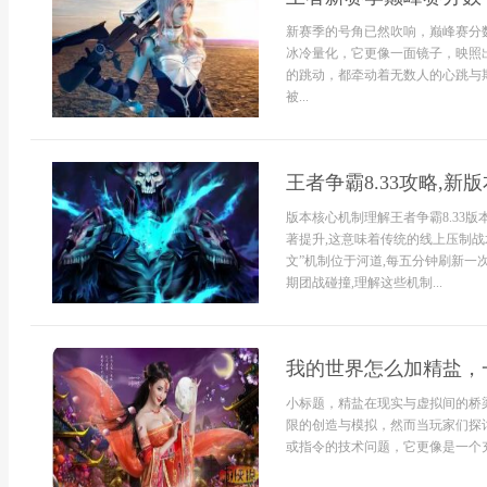
新赛季的号角已然吹响，巅峰赛分
冰冷量化，它更像一面镜子，映照
的跳动，都牵动着无数人的心跳与
被...
王者争霸8.33攻略,新
版本核心机制理解王者争霸8.33
著提升,这意味着传统的线上压制战
文”机制位于河道,每五分钟刷新一
期团战碰撞,理解这些机制...
我的世界怎么加精盐，
小标题，精盐在现实与虚拟间的桥
限的创造与模拟，然而当玩家们探
或指令的技术问题，它更像是一个充满