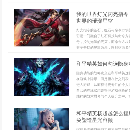
我的世界灯光闪亮指令
世界的璀璨星空
灯光指令的基石，红石与命令方块
它是一门融合了红石科技与命令方
号，控制光源的亮灭，而命令方块
甚至奇幻的光影效果，理解这两者
的脉冲电路开始，逐步探索如何用指
和平精英如何勾选隐身
隐身功能的战略意义在和平精英这
在游戏中隐形，而是指在社交列表
进入游戏，从而获得更专注的个人
自己的在线状态是管理游戏体验的
纯粹的战术思考与个人提升之中。功
和平精英杨超越怎么捏
尖塑造星光容颜
捏脸系统的自由魅力在和平精英的