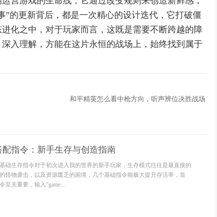
期运营游戏的生命线，它通过改变规则来创造新鲜感，
事”的更新背后，都是一次精心的设计迭代，它打破僵
态进化之中，对于玩家而言，这既是需要不断跨越的障
，深入理解，方能在这片永恒的战场上，始终找到属于
和平精英怎么看中枪方向，听声辨位决胜战场
搭配指令：新手生存与创造指南
基础生存指令对于初次进入我的世界的新手玩家，生存模式往往是最直接的
的怪物袭击，以及资源匮乏的困境，几个基础指令能极大提升存活率，首
关重要，输入“game...