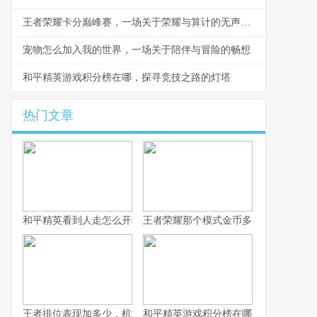
王者荣耀卡分巅峰赛，一场关于荣耀与算计的无声战争
宠物怎么加入我的世界，一场关于陪伴与冒险的畅想
和平精英游戏积分榜在哪，探寻竞技之路的灯塔
热门文章
和平精英看到人走怎么开枪，冷静瞄准与节奏掌控的艺术，副标题
王者荣耀那个模式金币多，揭秘高效积
王者排位表现加多少，机制解析与实战心得
和平精英游戏积分榜在哪，探寻竞技之