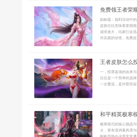
免费领王者荣
副标题：福利活动中的
皮肤往往意味着更精致
成倍放大，玩家们会迅
对实惠的珍惜，免费皮
王者皮肤怎么
一，投票返场的由来与
仅仅是一个简单的选择
一次重温，是对那些设计
和平精英极寒
极寒模式的核心挑战与
火，更有凛冽暴风雪与
刚枪思路在这里常常遭遇