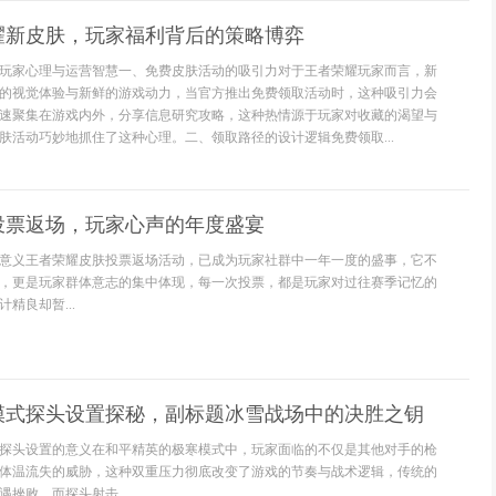
耀新皮肤，玩家福利背后的策略博弈
玩家心理与运营智慧一、免费皮肤活动的吸引力对于王者荣耀玩家而言，新
的视觉体验与新鲜的游戏动力，当官方推出免费领取活动时，这种吸引力会
速聚集在游戏内外，分享信息研究攻略，这种热情源于玩家对收藏的渴望与
肤活动巧妙地抓住了这种心理。二、领取路径的设计逻辑免费领取...
投票返场，玩家心声的年度盛宴
意义王者荣耀皮肤投票返场活动，已成为玩家社群中一年一度的盛事，它不
，更是玩家群体意志的集中体现，每一次投票，都是玩家对过往赛季记忆的
精良却暂...
模式探头设置探秘，副标题冰雪战场中的决胜之钥
探头设置的意义在和平精英的极寒模式中，玩家面临的不仅是其他对手的枪
体温流失的威胁，这种双重压力彻底改变了游戏的节奏与战术逻辑，传统的
挫败，而探头射击...