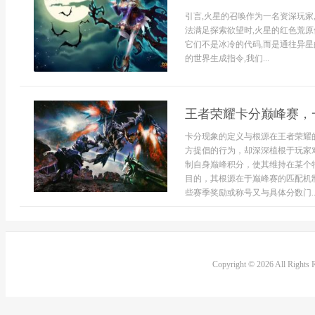
引言,火星的召唤作为一名资深玩家
法满足探索欲望时,火星的红色荒原
它们不是冰冷的代码,而是通往异星
的世界生成指令,我们...
王者荣耀卡分巅峰赛，
卡分现象的定义与根源在王者荣耀
方提倡的行为，却深深植根于玩家
制自身巅峰积分，使其维持在某个
目的，其根源在于巅峰赛的匹配机
些赛季奖励或称号又与具体分数门..
Copyright © 2026 All Rights