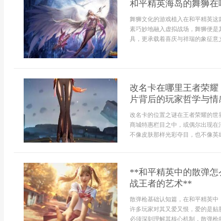
和平精英海岛的舞狮在
舞狮文化的游戏植入在和平精英这
素巧妙地融入虚拟战场，舞狮便是
具，更承载着喜庆与祥瑞的象征意义
改名卡在哪里王者荣耀
片背后的玩家哲学与情
改名卡的位置之谜在王者荣耀的世
商城特惠栏目之中，或偶尔出现在
不像皮肤那样光彩夺目，也不像英雄
**和平精英中的散弹
战王者的艺术**
散弹枪基础认知篇，在和平精英中
许多玩家对其又爱又恨，爱的是贴
必须深刻理解其核心机制，散弹枪