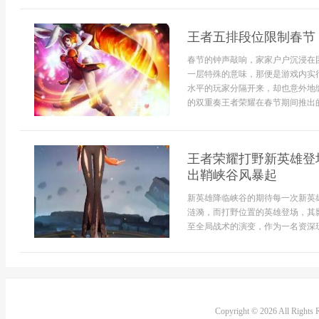
王者五排段位限制春节
春节的钟声敲响，家家户户沉浸在
一层特殊的意味，那便是游戏内实
水平的玩家分隔开来，却也意外地
的双重奏王者荣耀在春节期间推出的.
王者荣耀打野新英雄登
出鞘峡谷风暴起
新英雄降临峡谷的期待每一次新英
涟漪，而打野位置的英雄登场，其
至全局战术的演变，作为一名资深玩家
Copyright © 2026 All Rights