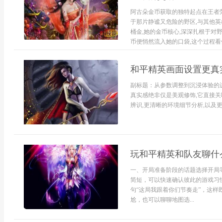
阿古朵金币获取的独特起点在王者荣
于那片静谧又危险的野区,与其他
桶金,她的金币核心,深深扎根于对
币便悄然流入她的口袋,这个过程看似
和平精英画面设置更真
副标题：从参数调整到沉浸体验的
真实感绝非仅是美观修饰,它直接
辨识,更清晰的环境细节分析,以及更
玩和平精英和队友聊什
一、开局准备阶段的话题选择开局
简短，可以快速确认彼此的游戏习
句“这局我跟着你们节奏走”，这
尬，也可以聊聊地图选...