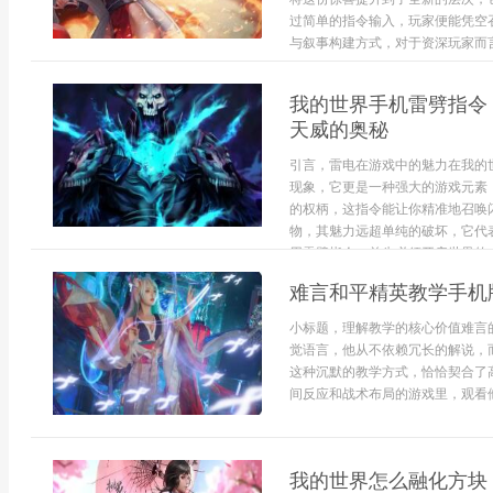
过简单的指令输入，玩家便能凭空
与叙事构建方式，对于资深玩家而言
我的世界手机雷劈指令
天威的奥秘
引言，雷电在游戏中的魅力在我的
现象，它更是一种强大的游戏元素
的权柄，这指令能让你精准地召唤
物，其魅力远超单纯的破坏，它代
用雷劈指令，首先必须开启世界的..
难言和平精英教学手机
小标题，理解教学的核心价值难言
觉语言，他从不依赖冗长的解说，
这种沉默的教学方式，恰恰契合了
间反应和战术布局的游戏里，观看他
我的世界怎么融化方块