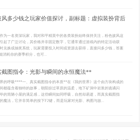
披风多少钱之玩家价值探讨，副标题：虚拟装扮背后
作为一名资深玩家，我对和平精英中的各类装扮始终保持关注，粉色披风这
引起了广泛讨论，其价格并非固定数字，它通常通过游戏内的特定活动获
时兑换或抽奖系统，玩家需要投入时间或资源去获得，直接问多少钱，答案
能消耗你的赛季积分，也可...
实截图指令：光影与瞬间的永恒魔法**
界的呼吸****一、真实截图指令的本质**在《我的世界》这个由方块构成的
间都蕴含着独特的故事，朝阳掠过草原的温柔，地下矿洞中岩浆的诡谲闪
毕的简陋小屋的满足感，这些瞬间如同呼吸，自然却易逝，而真实截图指
的魔法，它并非简单的按下F2键，而是玩家对光影、构图与故...