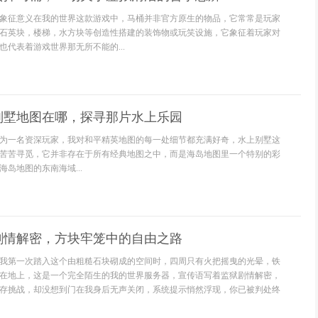
象征意义在我的世界这款游戏中，马桶并非官方原生的物品，它常常是玩家
石英块，楼梯，水方块等创造性搭建的装饰物或玩笑设施，它象征着玩家对
代表着游戏世界那无所不能的...
别墅地图在哪，探寻那片水上乐园
为一名资深玩家，我对和平精英地图的每一处细节都充满好奇，水上别墅这
苦苦寻觅，它并非存在于所有经典地图之中，而是海岛地图里一个特别的彩
岛地图的东南海域...
剧情解密，方块牢笼中的自由之路
我第一次踏入这个由粗糙石块砌成的空间时，四周只有火把摇曳的光晕，铁
在地上，这是一个完全陌生的我的世界服务器，宣传语写着监狱剧情解密，
存挑战，却没想到门在我身后无声关闭，系统提示悄然浮现，你已被判处终