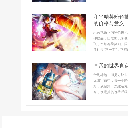
和平精英粉色
的价格与意义
玩家视角下的粉色披风
件物品，自推出以来便
取，例如赛季奖励、限
往往是“不一定”，它可
**我的世界真
**副标题：捕捉方块世
无限宇宙中，每一个瞬
烁，或是第一次建造完
令，便是捕捉这些呼吸