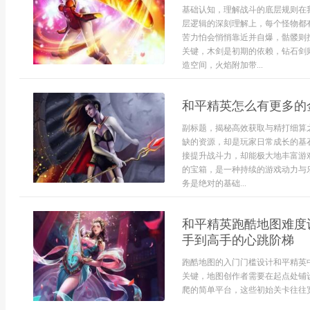
基础认知，理解战斗的底层规则在
层逻辑的深刻理解上，每个怪物都
苦力怕会悄悄靠近并自爆，骷髅则
关键，木剑是初期的依赖，钻石剑
造空间，火焰附加带...
和平精英怎么有更多的
副标题，揭秘高效获取与精打细算
缺的资源，却是玩家日常成长的基
接提升战斗力，却能极大地丰富游
的宝箱，是一种持续的游戏动力与
务是绝对的基础...
和平精英跑酷地图难度
手到高手的心跳阶梯
跑酷地图的入门门槛设计和平精英
关键，地图创作者需要在起点处铺
爬的简单平台，这些初始关卡往往宽度