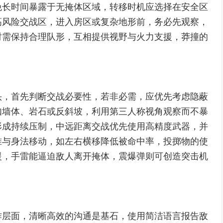
免长时间暴露于无掩体区域，转移时机应选择在安全区
高风险交战区，进入房区或复杂地形前，务必先观察，
时需保持合理队形，互相提供视野与火力支援，莽撞的
头，首先判断交战必要性，若非必需，应优先考虑隐蔽
如墙体、岩石或反斜坡，利用第三人称视角观察而不暴
形成持续压制，中远距离交战优先使用高精度武器，并
准与身法移动，如左右横移降低被命中率，投掷物的使
援，手雷能逼迫敌人离开掩体，震爆弹则可创造突击机
作层面，清晰高效的沟通是基石，使用简洁语言报告敌