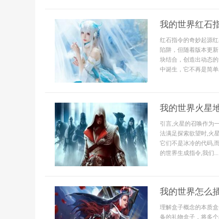
我的世界红石
红石指令的奇妙起源红
陷阱，但随着版本更新
块结合，创造出动态的
中诞生，它不再是简单
我的世界火星
引言,火星的召唤作为
法满足探索欲望时,火
它们不是冰冷的代码,
的世界生成指令,我们...
我的世界怎么
理解盒子概念的本质盒
备的礼物盒子，将多个