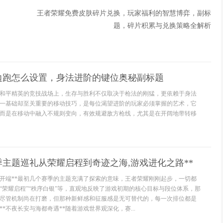
王者荣耀免费皮肤碎片兑换，玩家福利的智慧博弈，副标
题，碎片积累与兑换策略全解析
边跑怎么设置，身法进阶的键位奥秘副标题
和平精英的竞技战场上，生存与胜利不仅取决于枪法的刚猛，更依赖于身法
一基础却至关重要的移动技巧，是每位渴望进阶的玩家必须掌握的艺术，它
而是在移动中融入不规则变向，有效规避敌方枪线，尤其是在开阔地带转移
季主题巡礼从荣耀启程到奇迹之海,游戏进化之路**
的开端**最初几个赛季的主题充满了探索的意味，王者荣耀刚刚起步，一切都
“荣耀启程”“秩序白银”等，直观地反映了游戏初期的核心目标与段位体系，那
尽管机制尚在打磨，但那种新鲜感和征服感是无可替代的，每一次排位都是
*不夜长安与海都奇遇**随着游戏世界观深化，赛...