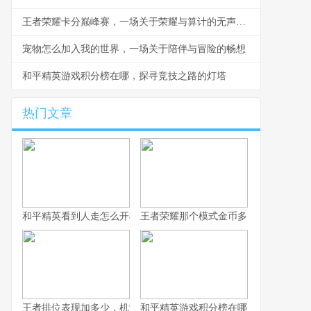
王者荣耀卡分巅峰赛，一场关于荣耀与算计的无声战争
宠物怎么加入我的世界，一场关于陪伴与冒险的畅想
和平精英游戏积分榜在哪，探寻竞技之路的灯塔
热门文章
和平精英看到人走怎么开枪，冷静瞄准与节奏掌控的艺术，副标题
王者荣耀那个模式金币多，揭秘高效积
王者排位表现加多少，机制解析与实战心得
和平精英游戏积分榜在哪，探寻竞技之