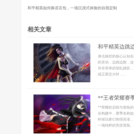
和平精英如何换语言包，一场沉浸式体验的自我定制
相关文章
和平精英边跳
身法操控的核心认知在
的灵动，边跳边跑，这
并非简单的胡乱跳跃，
或正面交火时，...
**王者荣耀赛
**荣耀的启程与冒险
在构建中，赛季名称如
时候玩家们热情高涨，
一场纯粹的竞技冒险。*