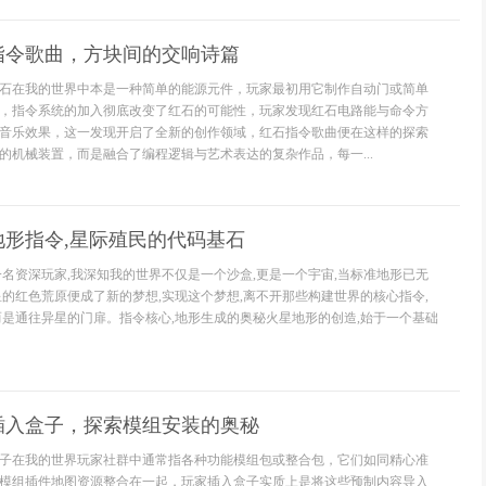
指令歌曲，方块间的交响诗篇
石在我的世界中本是一种简单的能源元件，玩家最初用它制作自动门或简单
，指令系统的加入彻底改变了红石的可能性，玩家发现红石电路能与命令方
音乐效果，这一发现开启了全新的创作领域，红石指令歌曲便在这样的探索
的机械装置，而是融合了编程逻辑与艺术表达的复杂作品，每一...
地形指令,星际殖民的代码基石
一名资深玩家,我深知我的世界不仅是一个沙盒,更是一个宇宙,当标准地形已无
星的红色荒原便成了新的梦想,实现这个梦想,离不开那些构建世界的核心指令,
而是通往异星的门扉。指令核心,地形生成的奥秘火星地形的创造,始于一个基础
插入盒子，探索模组安装的奥秘
子在我的世界玩家社群中通常指各种功能模组包或整合包，它们如同精心准
模组插件地图资源整合在一起，玩家插入盒子实质上是将这些预制内容导入