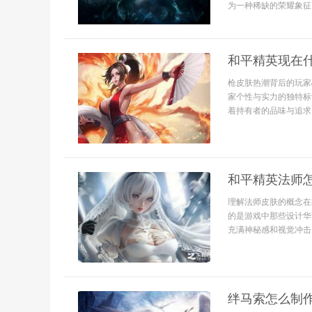
为一种稀缺的荣耀象征
和平精英现在
枪皮肤热潮背后的玩家
家个性与实力的独特标
着持有者的品味与追求
和平精英法师
理解法师皮肤的概念在
的是游戏中那些设计华
充满神秘感和视觉冲击力
绊马索怎么制