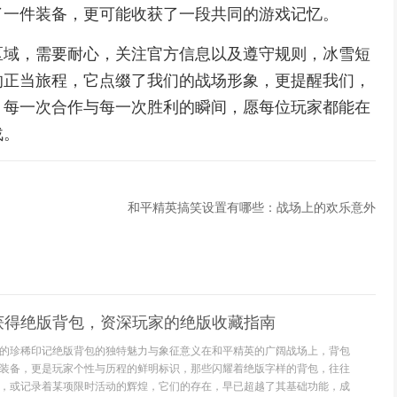
了一件装备，更可能收获了一段共同的游戏记忆。
区域，需要耐心，关注官方信息以及遵守规则，冰雪短
的正当旅程，它点缀了我们的战场形象，更提醒我们，
，每一次合作与每一次胜利的瞬间，愿每位玩家都能在
战。
和平精英搞笑设置有哪些：战场上的欢乐意外
获得绝版背包，资深玩家的绝版收藏指南
的珍稀印记绝版背包的独特魅力与象征意义在和平精英的广阔战场上，背包
装备，更是玩家个性与历程的鲜明标识，那些闪耀着绝版字样的背包，往往
，或记录着某项限时活动的辉煌，它们的存在，早已超越了其基础功能，成