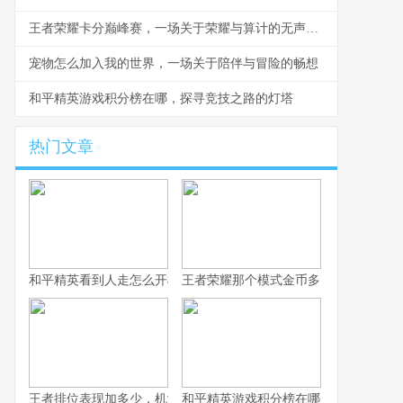
王者荣耀卡分巅峰赛，一场关于荣耀与算计的无声战争
宠物怎么加入我的世界，一场关于陪伴与冒险的畅想
和平精英游戏积分榜在哪，探寻竞技之路的灯塔
热门文章
和平精英看到人走怎么开枪，冷静瞄准与节奏掌控的艺术，副标题
王者荣耀那个模式金币多，揭秘高效积
王者排位表现加多少，机制解析与实战心得
和平精英游戏积分榜在哪，探寻竞技之