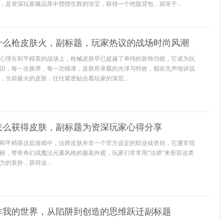
，是资深玩家藏品库中熠熠生辉的珍宝，获得一个绝版背包，就等于...
什么枪皮肤火，副标题，玩家热议的战场时尚风潮
心理在和平精英的战场上，枪械皮肤早已超越了单纯的装饰功能，它成为玩
识，每一次换弹，每一次瞄准，皮肤所承载的光泽与特效，都在无声地诉说
，当前最火的皮肤，往往紧密贴合着玩家的深层...
怎么获得皮肤，副标题为资深玩家心得分享
和平精英这款游戏中，法师皮肤并非一个官方设定的职业或类别，它通常指
丽，带有奇幻或魔法元素风格的服装外观，玩家们常常用“法师”来形容这类
的装扮，获得这...
作我的世界，从陷阱到创造的思维跃迁副标题