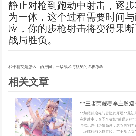
静止对枪到跑动中射击，逐步
为一体，这个过程需要时间与
应，你的步枪射击将变得果断
战局胜负。
和平精英是怎么上的房间，一场战术与默契的终极考验
相关文章
**王者荣耀赛季主题巡
**荣耀的启程与冒险的开端**最
在构建中，赛季名称如“荣耀启程”
时候玩家们热情高涨，尽管机制尚
一场纯粹的竞技冒险。**不夜长安与