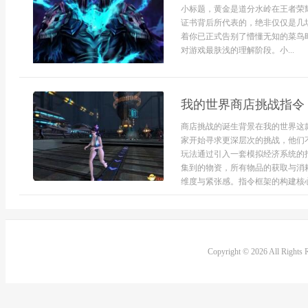
小标题，黄金是道分水岭在王者荣
证书背后所代表的，绝非仅仅是几
着你已正式告别了懵懂无知的菜鸟
对游戏最肤浅的理解阶段。小...
我的世界商店挑战指令
商店挑战的诞生背景在我的世界这
家开始寻求更深层次的挑战，他们
玩法通过引入一套模拟经济系统的
集到的物资，所有物品的获取与消
维度与紧张感。指令框架的构建核心.
Copyright © 2026 All Rights