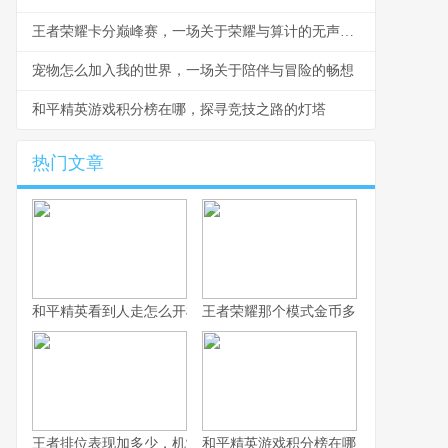
王者荣耀卡分巅峰赛，一场关于荣耀与算计的无声战争
宠物怎么加入我的世界，一场关于陪伴与冒险的畅想
和平精英游戏积分榜在哪，探寻竞技之路的灯塔
热门文章
和平精英看到人走怎么开枪，冷静瞄准与节奏掌控的艺术，副标题
王者荣耀那个模式金币多，揭秘高效积
王者排位表现加多少，机制解析与实战心得
和平精英游戏积分榜在哪，探寻竞技之