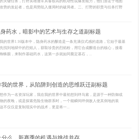
的关键任务，打野英雄通常具备较高的机动性或爆发能力，他们游走于地图
攻势的发起者，也是局势陷入僵局时的破局者。二、打野的职责与任务打野
6隐身药水，暗影中的艺术与生存之道副标题
我的世界1.16版本中，隐身药水的酿造是一条充满仪式感的道路，它始于最基
先找到地狱中的烈焰人，获取珍贵的烈焰粉，用它合成酿造台的核心，接着
蜘蛛眼，来制作基础药水，这第一步就如同奠定基石，...
作我的世界，从陷阱到创造的思维跃迁副标题
想作为一名资深玩家，我在我的世界中最初想到绊马索，是源于一种防御或
物的夜晚，或是探索危险生物群系时，一个能瞬间绊倒敌人使其倒地的装
这不仅仅是复制现实中的战术，更是将一...
上分么，新赛季的机遇与挑战并存