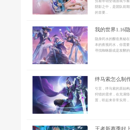
负着带动全场游戏节奏
阴影之中，是团队前期
的首要...
我的世界1.1
隐身药水的酿造奥秘在
本的夜视药水，你需要
寻找蜘蛛眼或是发酵的
绊马索怎么制
引言，绊马索的原始构
狩猎的需求，在充满怪
置，听起来非常实用，
王者新赛季好