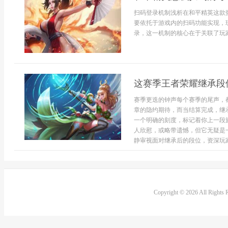
扫码登录机制浅析在和平精英这款
要依托于游戏内的扫码功能实现，
录，这一机制的核心在于关联了玩家的
这赛季王者荣耀继承段
赛季更迭的钟声每个赛季的尾声，
章的隐约期待，而当结算完成，继
一个明确的刻度，标记着你上一段
人欣慰，或略带遗憾，但它无疑是
静审视面对继承后的段位，资深玩家
Copyright © 2026 All Rights