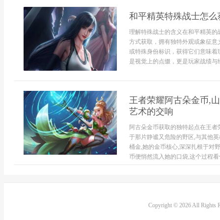
和平精英特殊战士怎么
理解特殊战士的含义在和平精英的
方式获取，拥有独特外观或象征意
或特殊身份标识，获得它们意味着
是视觉上的点缀，更是玩家战绩与经
王者荣耀阿古朵金币,山
艺术的交响
阿古朵金币获取的独特起点在王者荣
于那片静谧又危险的野区,与其他
桶金,她的金币核心,深深扎根于对
币便悄然流入她的口袋,这个过程看似
Copyright © 2026 All Rights