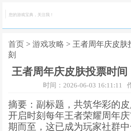
您的游戏宝典，关注我！
首页
>
游戏攻略
> 王者周年庆皮
刻
王者周年庆皮肤投票时间
时间：2026-06-03 16:11:11
摘要：副标题，共筑华彩的皮
开启时刻每年王者荣耀周年庆
期而至，这已成为玩家社群中