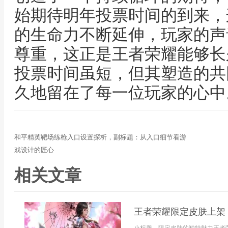
始期待明年投票时间的到来，
的生命力不断延伸，玩家的声
尊重，这正是王者荣耀能够长
投票时间虽短，但其塑造的共
久地留在了每一位玩家的心中
和平精英靶场练枪入口设置探析，副标题：从入口细节看游
戏设计的匠心
相关文章
王者荣耀限定皮肤上架