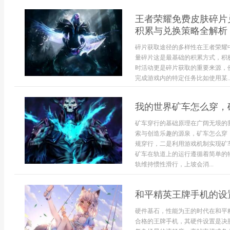
王者荣耀免费皮肤碎片
积累与兑换策略全解析
碎片获取途径的多样性在王者荣耀
量碎片这是最基础的积累方式，积
时活动更是碎片获取的重要来源，
完成游戏内的特定任务比如使用某..
我的世界矿车怎么穿，
矿车穿行的基础原理在广阔无垠的
索与创造乐趣的源泉，矿车怎么穿
规穿行，二是利用游戏机制实现矿
矿车在轨道上的运行遵循着简单的
轨维持惯性滑行，上坡会消...
和平精英王牌手机的设
硬件基石，性能为王的时代在和平
合格的王牌手机，其硬件设置是决