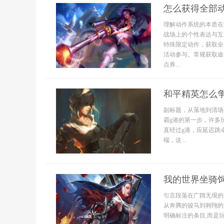
怎么获得全部
理解动作系统的本质在
战场上的个性表达与互
特殊限定动作，获取全
活动参与。常规获取途
点券...
和平精英怎么
副标题，从落地到清场
霸g港的第一步，许多
直经过g港，应延迟跳
端，这...
我的世界坐骑
引言段落在广阔无垠的
从奔腾的骏马到翱翔的
明确标注的条目,而是玩