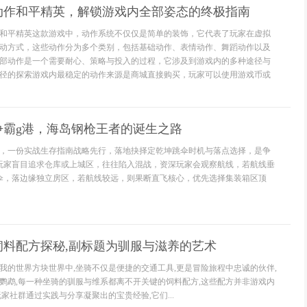
动作和平精英，解锁游戏内全部姿态的终极指南
和平精英这款游戏中，动作系统不仅仅是简单的装饰，它代表了玩家在虚拟
动方式，这些动作分为多个类别，包括基础动作、表情动作、舞蹈动作以及
部动作是一个需要耐心、策略与投入的过程，它涉及到游戏内的多种途径与
径的探索游戏内最稳定的动作来源是商城直接购买，玩家可以使用游戏币或
争霸g港，海岛钢枪王者的诞生之路
，一份实战生存指南战略先行，落地抉择定乾坤跳伞时机与落点选择，是争
玩家盲目追求仓库或上城区，往往陷入混战，资深玩家会观察航线，若航线垂
伞，落边缘独立房区，若航线较远，则果断直飞核心，优先选择集装箱区顶
饲料配方探秘,副标题为驯服与滋养的艺术
我的世界方块世界中,坐骑不仅是便捷的交通工具,更是冒险旅程中忠诚的伙伴,
鹦鹉,每一种坐骑的驯服与维系都离不开关键的饲料配方,这些配方并非游戏内
家社群通过实践与分享凝聚出的宝贵经验,它们...