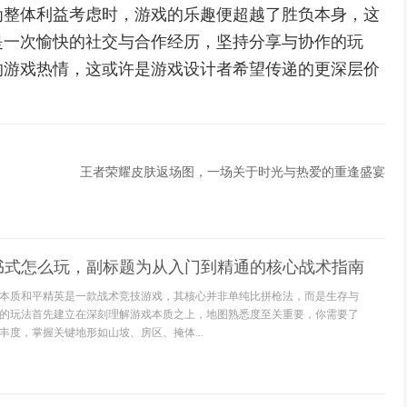
为整体利益考虑时，游戏的乐趣便超越了胜负本身，这
是一次愉快的社交与合作经历，坚持分享与协作的玩
的游戏热情，这或许是游戏设计者希望传递的更深层价
王者荣耀皮肤返场图，一场关于时光与热爱的重逢盛宴
书式怎么玩，副标题为从入门到精通的核心战术指南
本质和平精英是一款战术竞技游戏，其核心并非单纯比拼枪法，而是生存与
的玩法首先建立在深刻理解游戏本质之上，地图熟悉度至关重要，你需要了
丰度，掌握关键地形如山坡、房区、掩体...