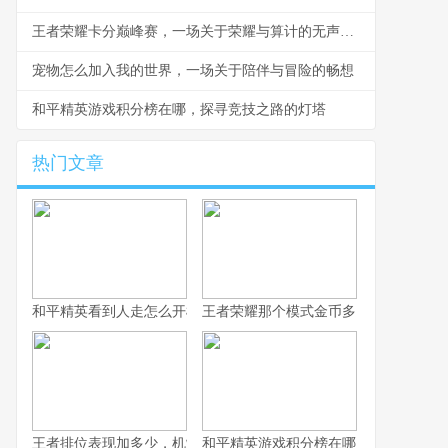
王者荣耀卡分巅峰赛，一场关于荣耀与算计的无声战争
宠物怎么加入我的世界，一场关于陪伴与冒险的畅想
和平精英游戏积分榜在哪，探寻竞技之路的灯塔
热门文章
和平精英看到人走怎么开枪，冷静瞄准与节奏掌控的艺术，副标题
王者荣耀那个模式金币多，揭秘高效积
王者排位表现加多少，机制解析与实战心得
和平精英游戏积分榜在哪，探寻竞技之