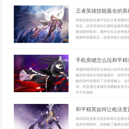
王者英雄技能最全的英
技能机制的浩瀚宇宙在王者荣耀的
存在，这类英雄往往拥有超越常规
换或独特机制，额外衍生出多种效
能拥有双重形态，这使得他们在技能
手机肩键怎么玩和平精
肩键的物理优势与基础认知手机肩
触控区域来实现快速操作，在和平
触控操作转移到了实体按键上，这
域，而是通过肩键的清脆触发来完
对于开镜射...
和平精英如何让枪法变
基础训练是枪法进步的基石想要在
追求华丽操作，却忽略了最根本的