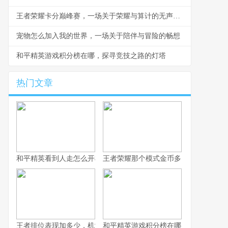
王者荣耀卡分巅峰赛，一场关于荣耀与算计的无声战争
宠物怎么加入我的世界，一场关于陪伴与冒险的畅想
和平精英游戏积分榜在哪，探寻竞技之路的灯塔
热门文章
和平精英看到人走怎么开枪，冷静瞄准与节奏掌控的艺术，副标题
王者荣耀那个模式金币多，揭秘高效积
王者排位表现加多少，机制解析与实战心得
和平精英游戏积分榜在哪，探寻竞技之