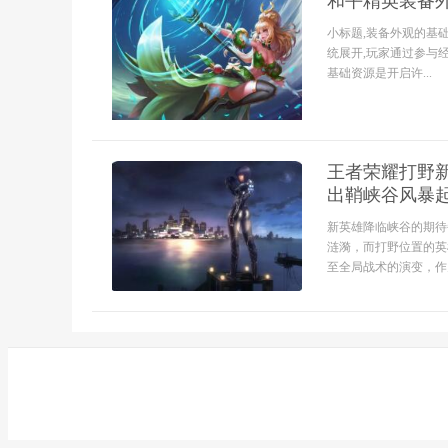
和平精英装备
小标题,装备外观的基
统展开,玩家通过参与
基础资源是开启许...
王者荣耀打野
出鞘峡谷风暴
新英雄降临峡谷的期待
涟漪，而打野位置的英
至全局战术的演变，作为