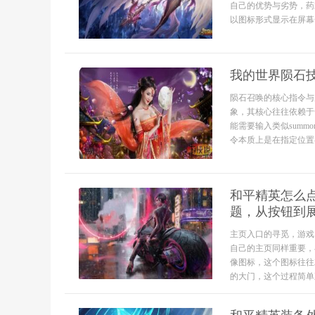
自己的优势与劣势，药
以图标形式显示在屏幕一
我的世界陨石
陨石召唤的核心指令与
象，其核心往往依赖于
能需要输入类似summo
令本质上是在指定位置召
和平精英怎么
题，从按钮到
主页入口的寻觅，游戏
自己的主页同样重要，
像图标，这个图标往往
的大门，这个过程简单