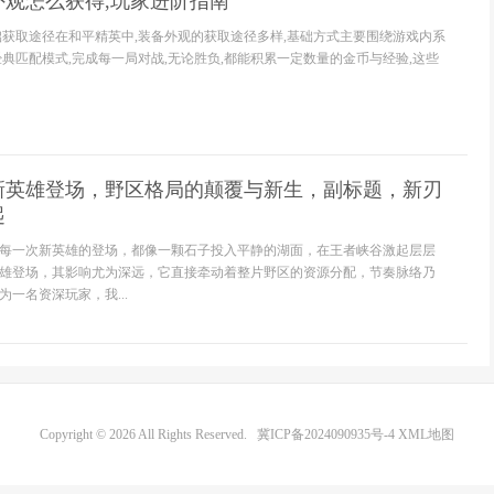
外观怎么获得,玩家进阶指南
础获取途径在和平精英中,装备外观的获取途径多样,基础方式主要围绕游戏内系
经典匹配模式,完成每一局对战,无论胜负,都能积累一定数量的金币与经验,这些
新英雄登场，野区格局的颠覆与新生，副标题，新刃
起
每一次新英雄的登场，都像一颗石子投入平静的湖面，在王者峡谷激起层层
雄登场，其影响尤为深远，它直接牵动着整片野区的资源分配，节奏脉络乃
一名资深玩家，我...
Copyright © 2026 All Rights Reserved.
冀ICP备2024090935号-4
XML地图