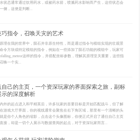
水状态通常通过饮用药水，或被药水箭，喷溅药水影响而产生，这些状态会
侧，这便是判断...
技巧指令，召唤天灾的艺术
原理在我的世界中，陨石并非原生特性，而是通过指令与模组实现的壮观景
命令方块或特定模组的指令，例如在一些添加了陨石功能的模组中，玩家可
nfalling_meteor这样的指令，并搭配坐标参数，理解其原理至关重要，这些指
唤一个实...
点自己的主页，一个资深玩家的界面探索之旅，副标
展示的深度解析
内外的起点进入和平精英后，许多玩家的首要目标是开始匹配战斗，但了解
在游戏大厅界面，你的视线通常会聚焦在右下角区域，那里有一个清晰的头
就是你个人角色的缩影，点击这个头像图标，你便正式开启了通往自己主页
直接，却是一切个人展示与数据查阅的起点，对于资深玩家而言...