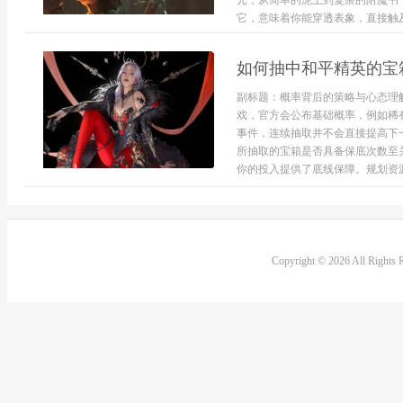
元，从简单的泥土到复杂的附魔书
它，意味着你能穿透表象，直接触及Mo
如何抽中和平精英的宝
副标题：概率背后的策略与心态理
戏，官方会公布基础概率，例如稀
事件，连续抽取并不会直接提高下
所抽取的宝箱是否具备保底次数至
你的投入提供了底线保障。规划资源
Copyright © 2026 All Rights