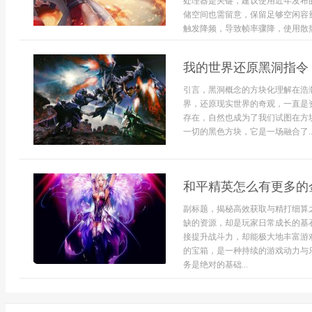
处理器是关键，建议使用近年发布
储空间也需留意，保留足够空闲容
触发降频，导致帧率骤降，使用散热
我的世界还原黑洞指令
引言，黑洞概念的方块化理解在浩
界，还原现实世界的奇观，一直是
存在，自然也成为了我们试图在方
一切的黑色方块，它是一场融合了..
和平精英怎么有更多的
副标题，揭秘高效获取与精打细算
缺的资源，却是玩家日常成长的基
接提升战斗力，却能极大地丰富游
的宝箱，是一种持续的游戏动力与
务是绝对的基础...