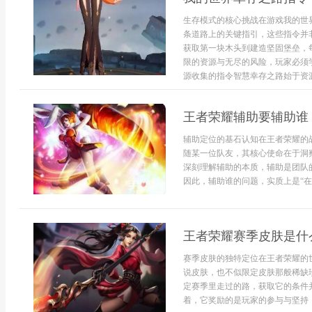
生存模式的核心挑战在游戏我的世
条道路上的关键指引，这些指令并
获取第一块木头到建造坚固堡垒，
限的资源与无尽的风险，玩家必须
源收集的指令智慧幸存之路始于资源
王者荣耀辅助要辅助谁
辅助定位的基石认知在王者荣耀的
随某一位队友，其核心使命在于洞
深刻理解辅助的本质，辅助是团队
因此，辅助谁的问题，实质上是“在何
王者荣耀赛季皮肤是什
赛季皮肤的独特定位在王者荣耀的
说皮肤，也不似限定皮肤那般稀缺
定赛季里走过的路，获取它的条件
着，它奖励的是玩家的参与与坚持，