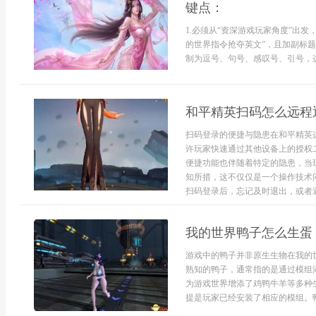
键点：
1.必须从“资深游戏玩家角度”出
的世界指令抢夺英文”，且加副标题
制为逗号、句号、感叹号、引号，这
和平精英扫码怎么远程
扫码登录的便捷与隐患在和平精英
许玩家快速通过其他设备上的授权
便捷功能也伴随着特定的隐患，当
知所措，这不仅仅是一个操作技术
扫码登录后，忘记及时退出，或者遇
我的世界鸭子怎么生蛋
游戏中的鸭子并非原生生物在我的
熟知的鸭子，通常指的是通过模组
为游戏世界增添了鸡鸭牛羊等多种
提是玩家已经安装了相应的模组。鸭