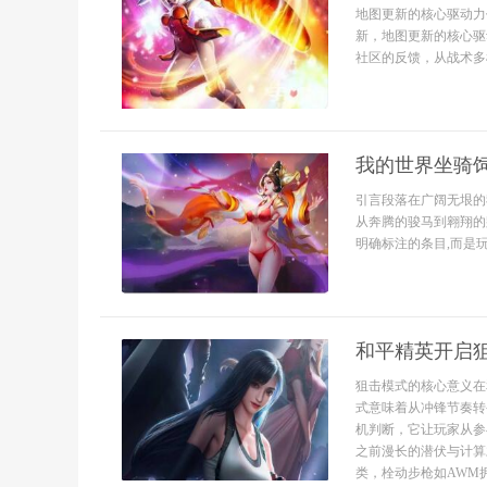
地图更新的核心驱动力
新，地图更新的核心驱
社区的反馈，从战术多样
我的世界坐骑
引言段落在广阔无垠的
从奔腾的骏马到翱翔的
明确标注的条目,而是玩
和平精英开启
狙击模式的核心意义在
式意味着从冲锋节奏转
机判断，它让玩家从参
之前漫长的潜伏与计算
类，栓动步枪如AWM拥有