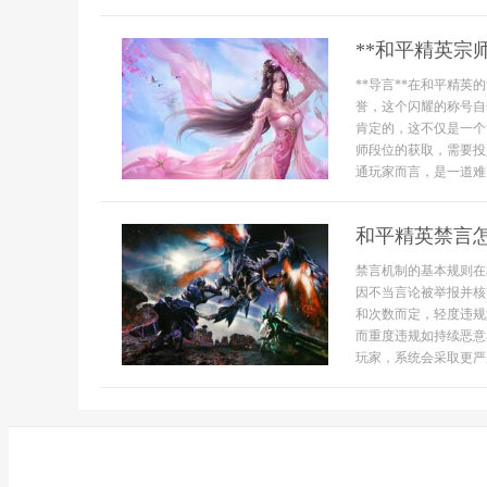
**和平精英宗
**导言**在和平精
誉，这个闪耀的称号自
肯定的，这不仅是一个
师段位的获取，需要投
通玩家而言，是一道难以
和平精英禁言
禁言机制的基本规则在
因不当言论被举报并核
和次数而定，轻度违规
而重度违规如持续恶意
玩家，系统会采取更严