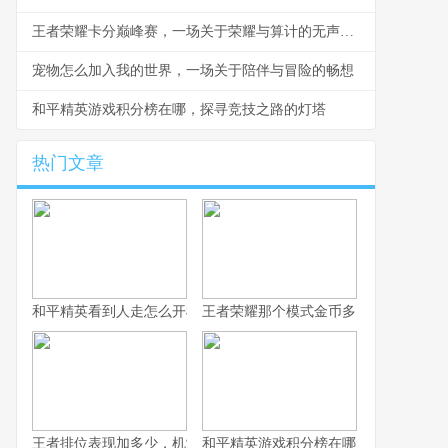
王者荣耀卡分巅峰赛，一场关于荣耀与算计的无声战争
宠物怎么加入我的世界，一场关于陪伴与冒险的畅想
和平精英游戏积分榜在哪，探寻竞技之路的灯塔
热门文章
和平精英看到人走怎么开枪，冷静瞄准与节奏掌控的艺术，副标题
王者荣耀那个模式金币多，揭秘高效积
王者排位表现加多少，机制解析与实战心得
和平精英游戏积分榜在哪，探寻竞技之