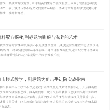
作为一款战术竞技游戏，和平精英的生命力很大程度上依赖于地图的持续更
动力，在于满足玩家不断变化的需求与期待，游戏运营方需要敏锐捕捉玩家
性，视觉新鲜感，...
饲料配方探秘,副标题为驯服与滋养的艺术
我的世界方块世界中,坐骑不仅是便捷的交通工具,更是冒险旅程中忠诚的伙伴,
鹦鹉,每一种坐骑的驯服与维系都离不开关键的饲料配方,这些配方并非游戏内
家社群通过实践与分享凝聚出的宝贵经验,它们...
狙击模式教学，副标题为狙击手进阶实战指南
和平精英中狙击模式不仅是远程打击手段更是战术体系的核心，开启狙击模
变为掌控战场的思维，狙击枪的每一次开火都承载着信息收集距离计算和时
与者转变为观察者与决策者，真正的狙击高手懂得扣动扳机只是最后一步，
才是决胜关键。狙击枪械的选择与特性狙击枪械分为栓动步枪与连发狙击两
极高...