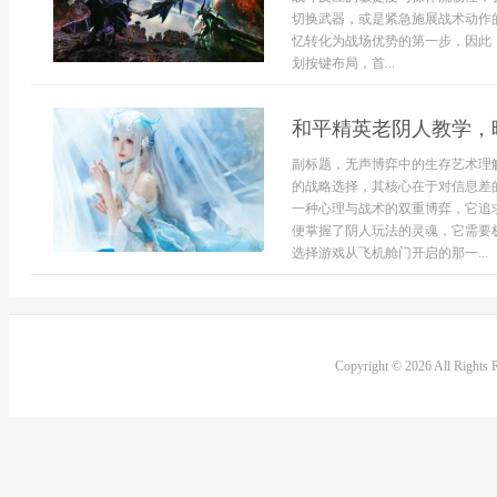
切换武器，或是紧急施展战术动作
忆转化为战场优势的第一步，因此
划按键布局，首...
和平精英老阴人教学，
副标题，无声博弈中的生存艺术理
的战略选择，其核心在于对信息差
一种心理与战术的双重博弈，它追
便掌握了阴人玩法的灵魂，它需要
选择游戏从飞机舱门开启的那一...
Copyright © 2026 All Rights