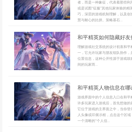
者，而是一种象征，代表着那些利
或是试图“征服”其他玩家体验的
巧，深层的游戏机制理解，以及创
慧与耐心的比拼。策略基石...
和平精英如何隐藏好友
理解游戏社交系统的设计初衷和平
一，它允许玩家与朋友组队协作，
位置信息，这种公开性源于游戏鼓
间的玩家而...
和平精英人物信息在哪
游戏界面中的个人信息入口在和平
许多玩家进入游戏后，首先想做的
它位于游戏的主界面之中，当你登
人头像或ID展示框，点击这个区
一个清晰的“个人信...