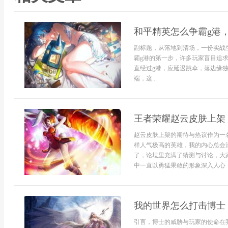
和平精英怎么争霸g港
副标题，从落地到清场，一份实战
霸g港的第一步，许多玩家盲目追
直经过g港，应延迟跳伞，落边缘
端，这...
王者荣耀赵云皮肤上架
赵云皮肤上架的期待与热议作为一
样人气极高的英雄，我的内心总会
了，论坛里充满了猜测与讨论，大
中一直以勇猛果敢的形象深入人心，
我的世界怎么打击博士
引言，博士的威胁与玩家的使命在