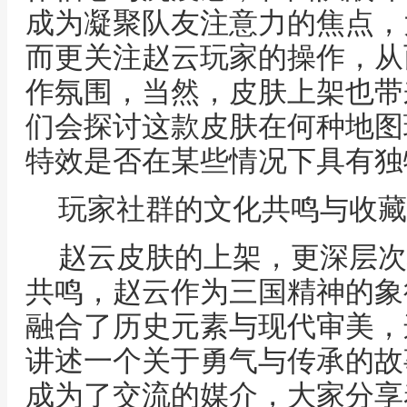
成为凝聚队友注意力的焦点，
而更关注赵云玩家的操作，从
作氛围，当然，皮肤上架也带
们会探讨这款皮肤在何种地图
特效是否在某些情况下具有独
玩家社群的文化共鸣与收藏
赵云皮肤的上架，更深层次
共鸣，赵云作为三国精神的象
融合了历史元素与现代审美，
讲述一个关于勇气与传承的故
成为了交流的媒介，大家分享