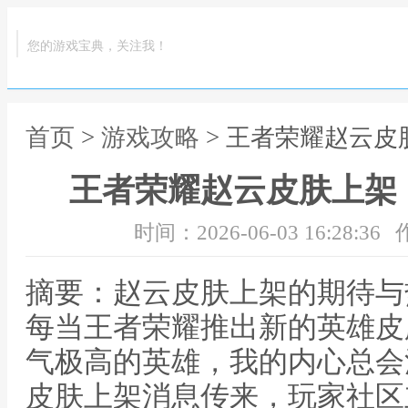
您的游戏宝典，关注我！
首页
>
游戏攻略
> 王者荣耀赵云
王者荣耀赵云皮肤上架
时间：2026-06-03 16:28:36
摘要：赵云皮肤上架的期待与
每当王者荣耀推出新的英雄皮
气极高的英雄，我的内心总会
皮肤上架消息传来，玩家社区