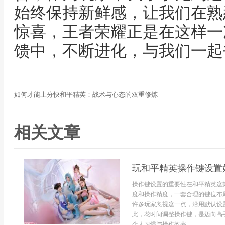
始终保持新鲜感，让我们在熟
惊喜，王者荣耀正是在这样一
馈中，不断进化，与我们一起
如何才能上分快和平精英：战术与心态的双重修炼
相关文章
玩和平精英操作键设置
操作键设置的重要性在和平精英这
度和操作精度，一套合理的键位布
许多玩家忽视这一点，沿用默认设
此，花时间调整操作键，是迈向高
个人习惯与操作效率，...