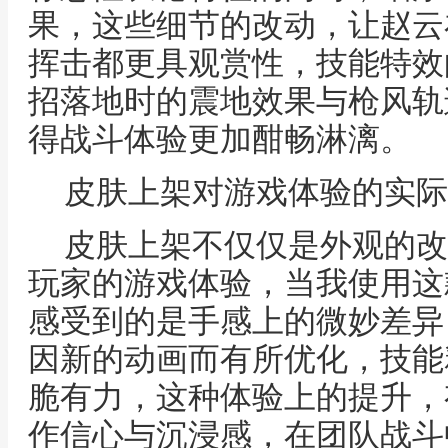
果，这些细节的改动，让赵云
挥击都更具观赏性，技能特效
招落地时的震地效果与枪风轨
得战斗体验更加酣畅淋漓。
皮肤上架对游戏体验的实际
皮肤上架不仅仅是外观的改
玩家的游戏体验，当我使用这
感受到的是手感上的微妙差异
因新的动画而有所优化，技能
脆有力，这种体验上的提升，
作信心与沉浸感，在团队战斗