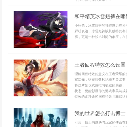
和平精英冰雪短裤在哪
小标题，冰雪短裤的独特魅力在和
鲜明表达，冰雪短裤以其独特的冬
裤，更是一种战术时尚的象征，在雪
王者回程特效怎么设置
理解回程特效的意义在王者荣耀的
家深知，这短短数秒绝非无关紧要
将这片刻仪式感推向极致的关键，
状态，更能彰显你的游戏审美与成
特效的多种途径回程特效并非默认存在
我的世界怎么打击博士
引言，博士的威胁与玩家的使命在