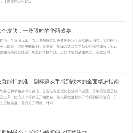
让皮肤自诞生起...
9个皮肤，一场限时的华丽盛宴
作为一名资深玩家，当王者荣耀推出免费体验19个皮肤的活动时，我的内心
不仅仅是一次简单的福利，更像是一场深入游戏美学核心的限时旅程，它让
暂拥有那些曾经遥不可及的华丽外观。皮肤体验的战略意义，在竞技对...
设置能打的准，副标题从手感到战术的全面精进指南
想要在和平精英中打得准，首要任务是优化基础操作设置，灵敏度设置是核
宜过高，建议从中等数值开始磨合，镜头灵敏度影响开镜后的跟踪速度，开
的压枪难度，需要分开调整，针对...
实截图指令：光影与瞬间的永恒魔法**