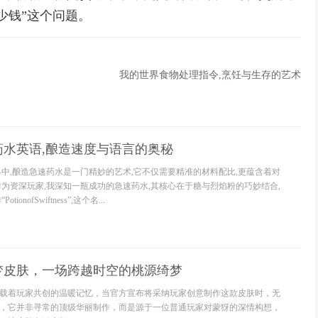
少钱”这个问题。
我的世界食物处理指令,烹饪与生存的艺术
药水英语,酿造速度与语言的奥秘
界中,酿造急速药水是一门精妙的艺术,它不仅需要精准的材料配比,更蕴含着对
作为资深玩家,我深知一瓶成功的急速药水,其核心在于糖与烈焰粉的巧妙结合,
onofSwiftness”,这个名...
梦皮肤，一场跨越时空的桃源绮梦
载着玩家共创的温暖记忆，当官方宣布将采纳玩家创意制作这款皮肤时，无
，它并非寻常的顶级华丽制作，而是源于一位普通玩家对蒙犽的深情构想，