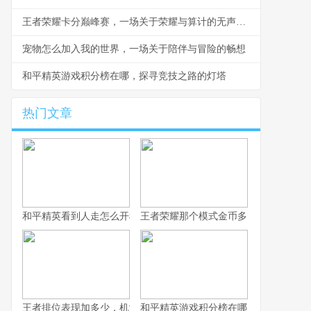
王者荣耀卡分巅峰赛，一场关于荣耀与算计的无声战争
宠物怎么加入我的世界，一场关于陪伴与冒险的畅想
和平精英游戏积分榜在哪，探寻竞技之路的灯塔
热门文章
和平精英看到人走怎么开枪，冷静瞄准与节奏掌控的艺术，副标题
王者荣耀那个模式金币多，揭秘高效积
王者排位表现加多少，机制解析与实战心得
和平精英游戏积分榜在哪，探寻竞技之