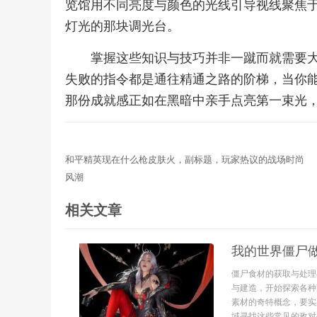
览馆用不同亮度与颜色的光线引导视线聚焦
灯光的那块调光台。
掌握这些知识与技巧并非一蹴而就需要
失败的指令都是通往精通之路的阶梯，当你
那份成就感正如在黑暗中亲手点亮第一束光
和平精英现在什么枪皮肤火，副标题，玩家热议的战场时尚
风潮
相关文章
我的世界僵尸
僵尸食材的获取与处理
与建造，开始探索各种
素材的奇特概念，要实
域寻找这些常见的敌对