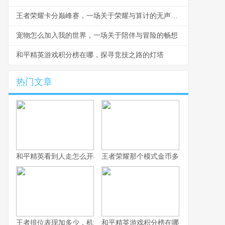
王者荣耀卡分巅峰赛，一场关于荣耀与算计的无声战争
宠物怎么加入我的世界，一场关于陪伴与冒险的畅想
和平精英游戏积分榜在哪，探寻竞技之路的灯塔
热门文章
和平精英看到人走怎么开枪，冷静瞄准与节奏掌控的艺术，副标题
王者荣耀那个模式金币多，揭秘高效积
王者排位表现加多少，机制解析与实战心得
和平精英游戏积分榜在哪，探寻竞技之