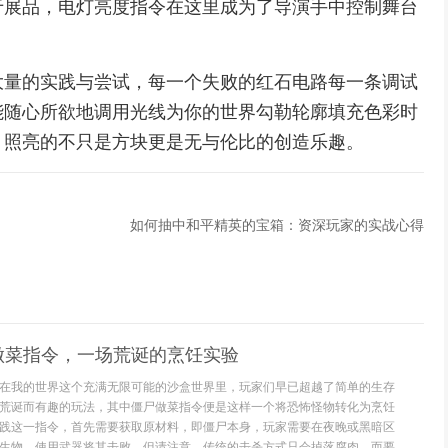
于展品，电灯亮度指令在这里成为了导演手中控制舞台
大量的实践与尝试，每一个失败的红石电路每一条调试
能随心所欲地调用光线为你的世界勾勒轮廓填充色彩时
，照亮的不只是方块更是无与伦比的创造乐趣。
如何抽中和平精英的宝箱：资深玩家的实战心得
做菜指令，一场荒诞的烹饪实验
在我的世界这个充满无限可能的沙盒世界里，玩家们早已超越了简单的生存
荒诞而有趣的玩法，其中僵尸做菜指令便是这样一个将恐怖怪物转化为烹饪
践这一指令，首先需要获取原材料，即僵尸本身，玩家需要在夜晚或黑暗区
生物，使用武器将其击败，但请注意，传统的击杀方式只会掉落腐肉，而要