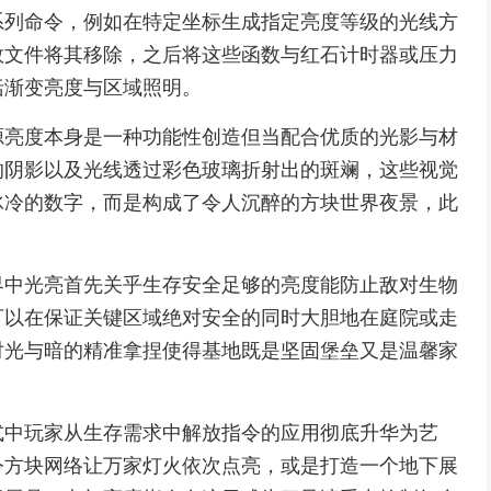
系列命令，例如在特定坐标生成指定亮度等级的光线方
数文件将其移除，之后将这些函数与红石计时器或压力
括渐变亮度与区域照明。
源亮度本身是一种功能性创造但当配合优质的光影与材
的阴影以及光线透过彩色玻璃折射出的斑斓，这些视觉
冰冷的数字，而是构成了令人沉醉的方块世界夜景，此
界中光亮首先关乎生存安全足够的亮度能防止敌对生物
可以在保证关键区域绝对安全的同时大胆地在庭院或走
对光与暗的精准拿捏使得基地既是坚固堡垒又是温馨家
式中玩家从生存需求中解放指令的应用彻底升华为艺
令方块网络让万家灯火依次点亮，或是打造一个地下展