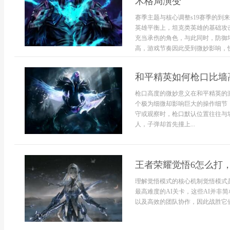
术格局演变
赛季主题与核心调整s19赛季的
英雄平衡上，坦克类英雄的基础攻
充当承伤的角色，与此同时，防御
高，游戏节奏因此受到微妙影响，快速
和平精英如何枪口比墙
枪口高度的微妙意义在和平精英的
个极为细微却影响巨大的操作细节
守或观察时，枪口默认位置往往与
人，子弹却首先撞上...
王者荣耀觉悟6怎么打
理解觉悟模式的核心机制觉悟模式
最高难度的AI关卡，这些AI并非
以及高效的团队协作，因此战胜它们