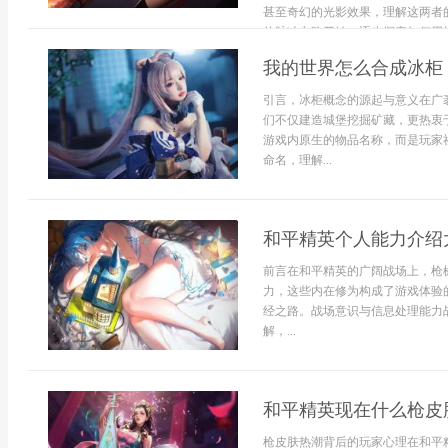
甚至奇幻的光影效果，理解这两者
的脉冲电路开始，逐步探索如何用指
我的世界怎么合成冰柜
引言，冰柜概念的源起与意义在广
们不仅建造城堡挖掘矿藏，更热衷
游戏内原生的物品名称，而是玩家
命名，理解...
和平精英个人能力介绍
前言在和平精英的广阔战场上，枪
力，这些内在修为构成了游戏体验
经之路。战场意识与信息处理能力
解，...
和平精英现在什么枪皮
枪皮肤热潮背后的玩家心理在和平