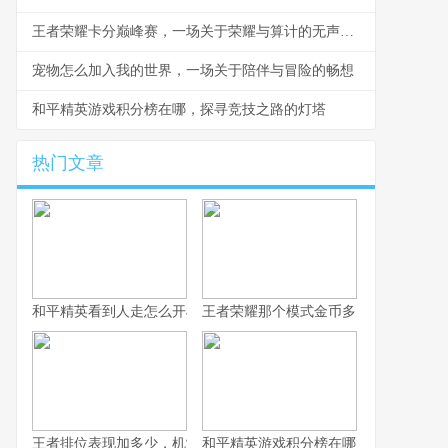
王者荣耀卡分巅峰赛，一场关于荣耀与算计的无声战争
宠物怎么加入我的世界，一场关于陪伴与冒险的畅想
和平精英游戏积分榜在哪，探寻竞技之路的灯塔
热门文章
和平精英看到人走怎么开枪，冷静瞄准与节奏掌控的艺术，副标题
王者荣耀那个模式金币多，揭秘高效积
王者排位表现加多少，机制解析与实战心得
和平精英游戏积分榜在哪，探寻竞技之