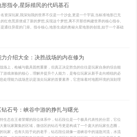
地形指令,星际殖民的代码基石
一名资深玩家,我深知我的世界不仅是一个沙盒,更是一个宇宙,当标准地形已无
星的红色荒原便成了新的梦想,实现这个梦想,离不开那些构建世界的核心指令,
而是通往异星的门扉。指令核心,地形生成的奥秘火星地形的创造,始于一个基础
能力介绍大全：决胜战场的内在修为
战场上，枪械与载具固然重要，但真正决定胜负的往往是玩家自身的综合能
了游戏体验的核心，理解并提升个人能力，是每位玩家从新手走向精锐的必
息处理能力战场意识是顶尖玩家的首要素养，它意味着对地图环境的深刻理
区钻石号：峡谷中游的挣扎与曙光
特生态在王者荣耀的段位体系中，钻石段位是一个极具代表性的分层，它位
大量玩家聚集的区域，微信区的钻石号更是构成了一个庞大的玩家生态圈，
的玩家，也有久陷于此的老手，钻石段位就像一道峡谷中的湍急河流，水流