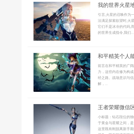
我的世界火星
引言,火星的召唤作为
法满足探索欲望时,火
它们不是冰冷的代码,
的世界生成指令,我们...
和平精英个人
前言在和平精英的广阔
力，这些内在修为构成
经之路。战场意识与信
解，...
王者荣耀微信
小标题：钻石段位的独
于黄金与星耀之间，是
这里既有刚脱离新手期