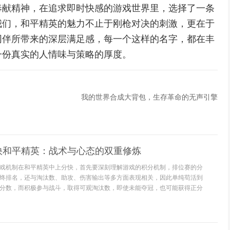
奉献精神，在追求即时快感的游戏世界里，选择了一条
我们，和平精英的魅力不止于刚枪对决的刺激，更在于
同伴所带来的深层满足感，每一个这样的名字，都在丰
一份真实的人情味与策略的厚度。
我的世界合成大背包，生存革命的无声引擎
快和平精英：战术与心态的双重修炼
戏机制在和平精英中上分快，首先要深刻理解游戏的积分机制，排位赛的分
终排名，还与淘汰数、助攻、伤害输出等多方面表现相关，因此单纯苟活到
分数，而积极参与战斗，取得可观淘汰数，即使未能夺冠，也可能获得正分