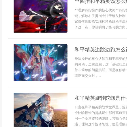
**四指和平精英该怎么
**理解四指操作的核心优势**四
键，解放右手拇指专注于镜头控制
家都依靠四指实现秒蹲枪跳枪等高
了这一点，你就明白了练习的方向。*
和平精英边跳边跑怎么
身法操控的核心认知在和平精英的
的灵动，边跳边跑，这一基础却至
并非简单的胡乱跳跃，而是在移动
或正面交火时，...
和平精英旋转陀螺是什
引言在和平精英的战术世界里，旋
个比喻描绘的是战局中那种高速变
同一个高速旋转的陀螺，其轴心是
遇，理解这个旋转陀螺，便是理解这