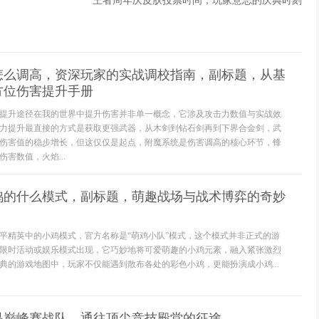
王者周年庆皮肤投票时间，玩家意志的庆典时刻
怎么调高，资深玩家的实战调校指南，副标题，从基
方位伤害提升手册
提升途径在我的世界中提升伤害并非单一概念，它涉及攻击力数值与实战效
力提升最直接的方式是获取更强武器，从木剑到钻石剑再到下界合金剑，武
伤害值的稳步增长，但这仅仅是起点，附魔系统是伤害调高的核心环节，锋
害数值，火焰...
鸡的什么模式，副标题，萌趣战场与战术博弈的奇妙
平精英中的小鸡模式，官方名称是“萌鸡小队”模式，这个模式并非正式的游
限时活动或娱乐模式出现，它巧妙地将可爱萌趣的小鸡元素，融入紧张激烈
典的游戏地图中，玩家不仅能遇到散布各处的彩色小鸡，更能扮演成小鸡...
是巅峰赛战队，通往顶尖竞技殿堂的征途