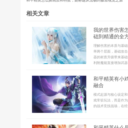
和平精英怎么换画质和特效，副标题从流畅到极致视觉之旅
相关文章
我的世界伤害
础到精通的全
理解伤害的本质与基础
率两个层面，基础攻击
器的材质升级带来基础
利附魔能直接增加武器伤
和平精英有小
融合
模式起源与核心设定和
戏常驻玩法，而是作为
的战术竞技战场，在经
和平精英什么