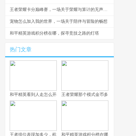
王者荣耀卡分巅峰赛，一场关于荣耀与算计的无声战争
宠物怎么加入我的世界，一场关于陪伴与冒险的畅想
和平精英游戏积分榜在哪，探寻竞技之路的灯塔
热门文章
和平精英看到人走怎么开枪，冷静瞄准与节奏掌控的艺术，副标题
王者荣耀那个模式金币多，揭秘高效积
王者排位表现加多少，机制解析与实战心得
和平精英游戏积分榜在哪，探寻竞技之