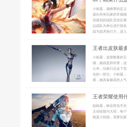
小标题，巅峰赛的定义
面向所有玩家的常规模
高级别的战队竞技比赛
以战队为单位进行报名
战与战术执行力，进入巅
王者出皮肤最
小标题，皮肤数量的王
骚，她就是孙尚香，这
公布，玩家们总会下意
化的一部分。小标题，
看，她具备极高的人气基
王者荣耀使用
副标题，峡谷胜负手在
主动技能与大招，每个
能是小技能，需要玩家