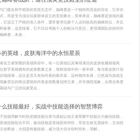
与门槛在和平精英的竞技生态中，巅峰赛是一个独特而高耸的存在，它并非
式，而是专为顶尖玩家群体设立的竞技舞台，简单来说，巅峰赛是游戏内最
，它设立了严格的准入条件，通常要求玩家个人达到较高的巅峰段位，并且
和参赛，这意味着，它不仅仅考验个人的枪法与意识，更强调团队的协同作
峰赛，本身...
多的英雄，皮肤海洋中的永恒星辰
者在王者荣耀的英雄阵容中，有一位英雄以其琳琅满目的皮肤收藏独领风
位射手英雄拥有的皮肤数量之多，堪称游戏中的一座丰碑，每当新皮肤计划
识地猜测，这次是否又有孙尚香的新衣裳，这种期待本身，已然成为游戏文
现象背后的商业逻辑孙尚香皮肤数量冠绝王者，并非偶然现象，从商业角度
础与广泛的玩家受众...
什么技能最好，实战中技能选择的智慧博弈
于技能理解与时机把握技能分类与基础认知王者荣耀中技能分为被动技能，
英雄技能组合不同，被动技能是英雄固有特性，常驻生效无需操作，主动技
主动释放，大招是终极技能，威力强大但冷却时间长，理解...