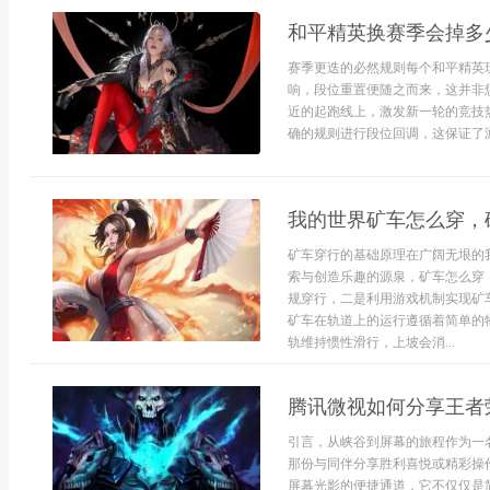
和平精英换赛季会掉多
赛季更迭的必然规则每个和平精英
响，段位重置便随之而来，这并非
近的起跑线上，激发新一轮的竞技
确的规则进行段位回调，这保证了游
我的世界矿车怎么穿，
矿车穿行的基础原理在广阔无垠的
索与创造乐趣的源泉，矿车怎么穿
规穿行，二是利用游戏机制实现矿
矿车在轨道上的运行遵循着简单的
轨维持惯性滑行，上坡会消...
腾讯微视如何分享王者
引言，从峡谷到屏幕的旅程作为一
那份与同伴分享胜利喜悦或精彩操
屏幕光影的便捷通道，它不仅仅是