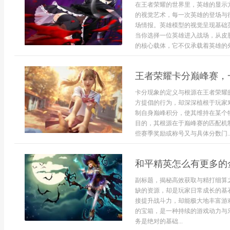
在王者荣耀的世界里，英雄的显示
的视觉艺术，每一次英雄的登场与
场情报。英雄模型的视觉呈现基础
当你选择一位英雄进入战场，从皮
的核心载体，它不仅承载着英雄的外观
王者荣耀卡分巅峰赛，
卡分现象的定义与根源在王者荣耀
方提倡的行为，却深深植根于玩家
制自身巅峰积分，使其维持在某个
目的，其根源在于巅峰赛的匹配机
些赛季奖励或称号又与具体分数门..
和平精英怎么有更多的
副标题，揭秘高效获取与精打细算
缺的资源，却是玩家日常成长的基
接提升战斗力，却能极大地丰富游
的宝箱，是一种持续的游戏动力与
务是绝对的基础...