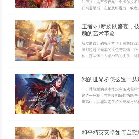
知所措，这不仅仅是一个操作技术
扫码登录后，忘记及时退出，或者遇
王者s21新皮肤盛宴
颜的艺术革命
新皮肤设计的视觉哲学王者荣耀s
肤都超越了简单的换色与装饰，它
如，那些源自古老神话的皮肤，将飘逸
我的世界桥怎么造：从
一、理解桥的基本概念在游戏我的
建造一座桥，首先要明确其功能与
座高山，功能决定了桥的规模与结构
和平精英安卓如何全额