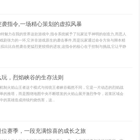
突袭指令,一场精心策划的虚拟风暴
独特魅力在我的世界这款游戏中,指令系统赋予了玩家近乎神明的创造力,而恶人
戏剧张力的一环,它并非游戏原生的袭击事件,而是玩家通过命令方块与脚本精
模拟出比自然袭击更猛烈更狡猾的进攻,这指令的核心在于控制与挑战,它让平静
么玩，烈焰峡谷的生存法则
机制火焰山王者这个模式与传统王者峡谷截然不同，它是一片动态的烈焰战
单的推塔，而是围绕地图中央不断喷发的火焰山展开激烈争夺，岩浆区域会
的英雄造成持续灼烧伤害，这...
段位赛季，一段充满惊喜的成长之旅