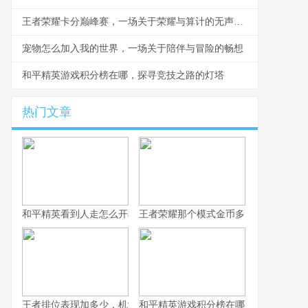
王者荣耀卡分巅峰赛，一场关于荣耀与算计的无声战争
宠物怎么加入我的世界，一场关于陪伴与冒险的畅想
和平精英游戏积分榜在哪，探寻竞技之路的灯塔
热门文章
和平精英看到人走怎么开枪，冷静瞄准与节奏掌控的艺术，副标题
王者荣耀那个模式金币多，揭秘高效积
王者排位表现加多少，机制解析与实战心得
和平精英游戏积分榜在哪，探寻竞技之