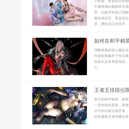
小标题，黄金段位的独
不像青铜白银那样充满
里，玩家开始真正理解
着临场反应，黄金段位
里，磨练自己的技术，积
如何在和平精
理解换脸的核心概念在
内虚拟形象的个性化重
妆容以及各类装饰品，
心...
王者五排段位
春节的钟声敲响，家家
一层特殊的意味，那便
水平的玩家分隔开来，
的双重奏王者荣耀在春节