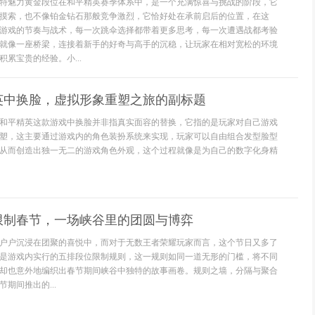
特魅力黄金段位在和平精英赛季体系中，是一个充满惊喜与挑战的阶段，它
摸索，也不像铂金钻石那般竞争激烈，它恰好处在承前启后的位置，在这
游戏的节奏与战术，每一次跳伞选择都带着更多思考，每一次遭遇战都考验
就像一座桥梁，连接着新手的好奇与高手的沉稳，让玩家在相对宽松的环境
累宝贵的经验。小...
英中换脸，虚拟形象重塑之旅的副标题
和平精英这款游戏中换脸并非指真实面容的替换，它指的是玩家对自己游戏
塑，这主要通过游戏内的角色装扮系统来实现，玩家可以自由组合发型脸型
从而创造出独一无二的游戏角色外观，这个过程就像是为自己的数字化身精
限制春节，一场峡谷里的团圆与博弈
户户沉浸在团聚的喜悦中，而对于无数王者荣耀玩家而言，这个节日又多了
是游戏内实行的五排段位限制规则，这一规则如同一道无形的门槛，将不同
却也意外地编织出春节期间峡谷中独特的故事画卷。规则之墙，分隔与聚合
期间推出的...