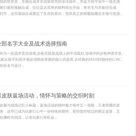
我的世界里，生物合成并非实验室里的冰冷操作，而是方块宇宙中一场充满
家们最初接触合成，往往是从简单的材料组合开始，将羊毛与木板结合成
钓竿，这些基础合成奠定了生存的基石，然而真正的精髓隐藏在生物与资源...
全部名字大全及战术选择指南
作为一款战术竞技游戏,步枪无疑是战场上的中流砥柱,游戏中的步枪种类丰富,
家从新手到高手都必须熟练掌握的核心武器库,从经典的M416到独特的G36C,
命名与设计...
者皮肤返场活动，情怀与策略的交织时刻
收藏与战场记忆小标题：返场活动的独特魅力每年五一假期，王者荣耀的皮
来，这早已成为玩家们心中一份特殊的期待，那些曾经错过的限定皮肤，又
仿佛时光倒流，让老玩家们有机会...