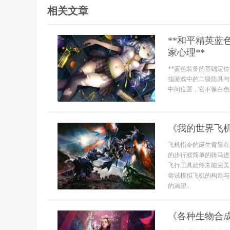
相关文章
**和平精英
家心理**
**蓝色装备的基础定
指游戏中的二级防具与
中间位置，它不像白色
《我的世界飞
飞机指令的诞生背景在
的步行或简单的骑马进
飞行工具始终未能完美
尝试模拟飞机的构造与
的渴望...
《各种生物合