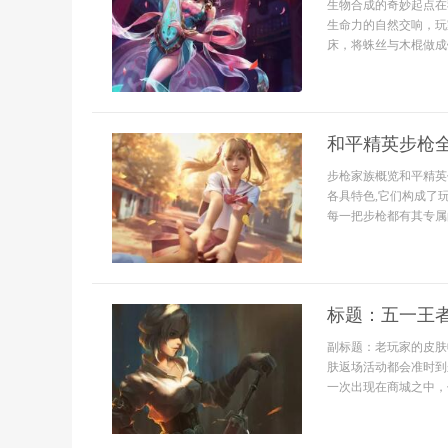
生物合成的奇妙起点在
生命力的自然交响，玩
床，将蛛丝与木棍做成
和平精英步枪
步枪家族概览和平精英
各具特色,它们构成了玩
每一把步枪都有其专属的
标题：五一王
副标题：老玩家的皮肤
肤返场活动都会准时到
一次出现在商城之中，