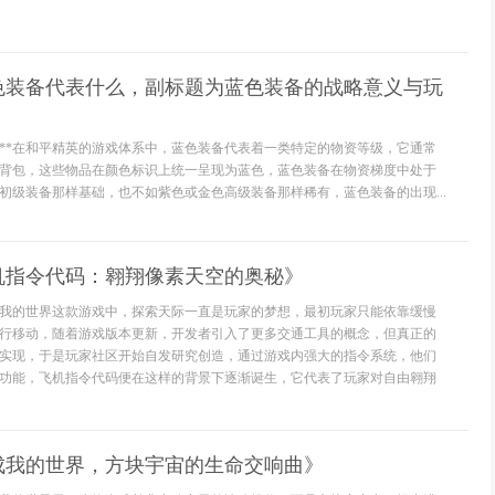
蓝色装备代表什么，副标题为蓝色装备的战略意义与玩
位**在和平精英的游戏体系中，蓝色装备代表着一类特定的物资等级，它通常
背包，这些物品在颜色标识上统一呈现为蓝色，蓝色装备在物资梯度中处于
初级装备那样基础，也不如紫色或金色高级装备那样稀有，蓝色装备的出现...
机指令代码：翱翔像素天空的奥秘》
我的世界这款游戏中，探索天际一直是玩家的梦想，最初玩家只能依靠缓慢
行移动，随着游戏版本更新，开发者引入了更多交通工具的概念，但真正的
实现，于是玩家社区开始自发研究创造，通过游戏内强大的指令系统，他们
功能，飞机指令代码便在这样的背景下逐渐诞生，它代表了玩家对自由翱翔
成我的世界，方块宇宙的生命交响曲》