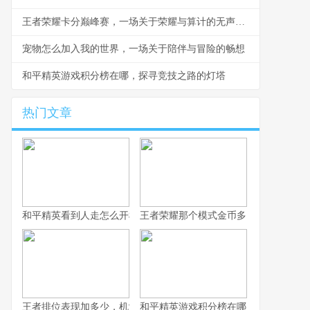
王者荣耀卡分巅峰赛，一场关于荣耀与算计的无声战争
宠物怎么加入我的世界，一场关于陪伴与冒险的畅想
和平精英游戏积分榜在哪，探寻竞技之路的灯塔
热门文章
和平精英看到人走怎么开枪，冷静瞄准与节奏掌控的艺术，副标题
王者荣耀那个模式金币多，揭秘高效积
王者排位表现加多少，机制解析与实战心得
和平精英游戏积分榜在哪，探寻竞技之